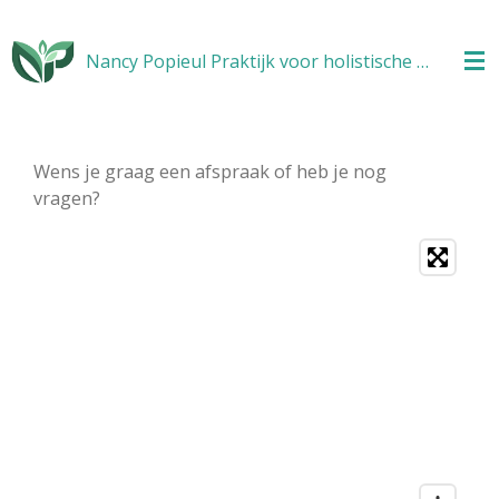
Ga
direct
Nancy Popieul Praktijk voor holistische gezondheid voor mens en dier
naar
de
hoofdinhoud
Wens je graag een afspraak of heb je nog
vragen?